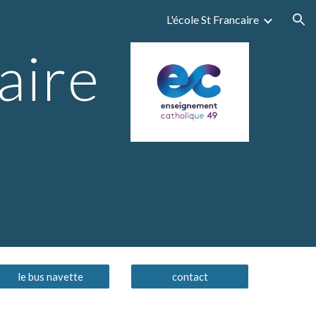
L'école St Francaire
ion
aire
le bus navette
contact