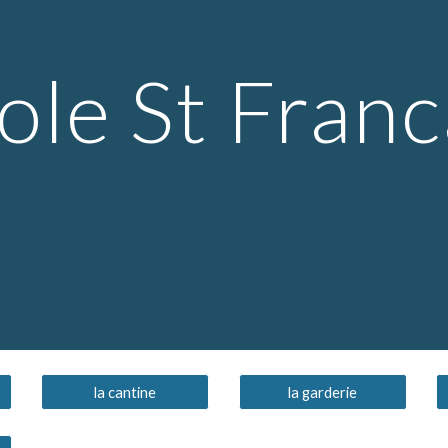
ip to main content
Skip to navigat
cole St Franc
la cantine
la garderie